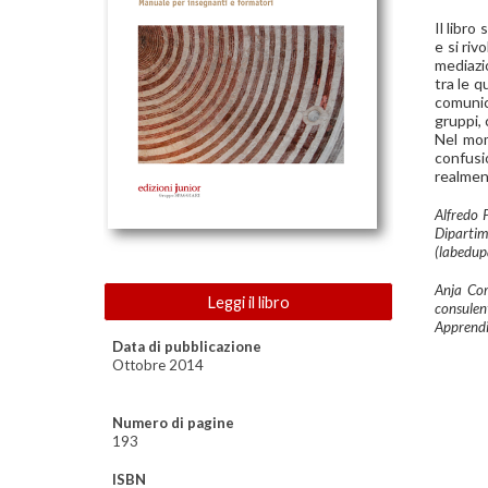
Il libro
e si ri
mediazio
tra le q
comunica
gruppi, 
Nel mom
confusi
realment
Alfredo P
Dipartim
(labedup
Anja Cor
Leggi il libro
consulent
Apprendim
Data di pubblicazione
Ottobre
201
4
Numero di pagine
1
93
ISBN