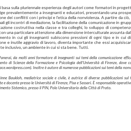
 si basa sulla pluriennale esperienza degli autori come formatori in proge
volge prevalentemente a insegnanti e educatori, presentando una prospet
ne dei conflitti con i principi e l’etica della nonviolenza. A partire da ci
uali gli incontri di mediazione, la facilitazione della comunicazione in gr
zione costruttiva nella classe e tra colleghi, lo sviluppo di competenze 
con una particolare attenzione alla dimensione interculturale assunta dalla
ento in cui gli insegnanti subiscono pressioni di ogni tipo e in cui di
one e inutile aggravio di lavoro, diventa importante che essi acquisis
e inclusivo, un ambiente in cui si sta bene. Tutti.
anerai, da molti anni formatore di insegnanti sui temi della comunicazione efficac
ento di Scienze della Formazione e Psicologia dell’Università di Firenze, dove 
ace.wordpress.com). Inoltre è autore di numerose pubblicazioni sui temi della nonv
inne Baukloh, mediatrice sociale e civile, è autrice di diverse pubblicazioni sul 
e e docente presso le Università di Firenze, Pisa e Sassari. È responsabile operati
ento Sistemico, presso il PIN, Polo Universitario della Città di Prato.