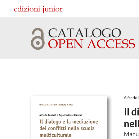
Sk
Alfredo 
Il 
nel
Manua