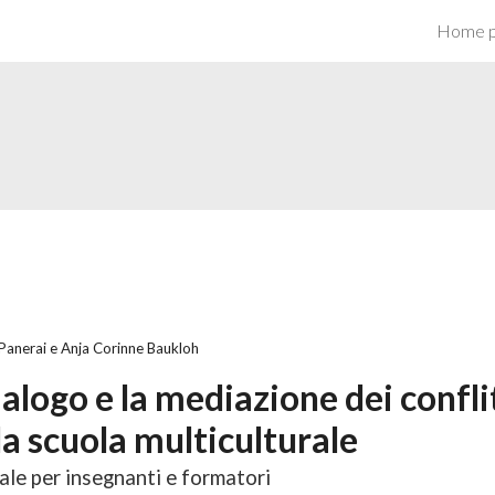
Home 
ip to main content
Skip to navigat
Panerai e Anja Corinne Baukloh
dialogo e la mediazione dei confli
la scuola multiculturale
le per insegnanti e formatori