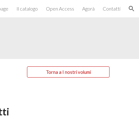
page
Il catalogo
Open Access
Agorà
Contatti
ion
Torna a I nostri volumi
tti