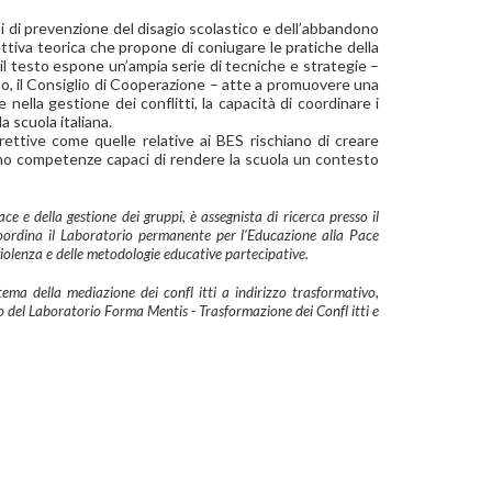
tti di prevenzione del disagio scolastico e dell’abbandono
tiva teorica che propone di coniugare le pratiche della
ò, il testo espone un’ampia serie di tecniche e strategie –
uppo, il Consiglio di Cooperazione – atte a promuovere una
nella gestione dei conflitti, la capacità di coordinare i
 scuola italiana.
rettive come quelle relative ai BES rischiano di creare
cano competenze capaci di rendere la scuola un contesto
e e della gestione dei gruppi, è assegnista di ricerca presso il
coordina il Laboratorio permanente per l’Educazione alla Pace
iolenza e delle metodologie educative partecipative.
tema della mediazione dei confl itti a indirizzo trasformativo,
vo del Laboratorio Forma Mentis - Trasformazione dei Confl itti e